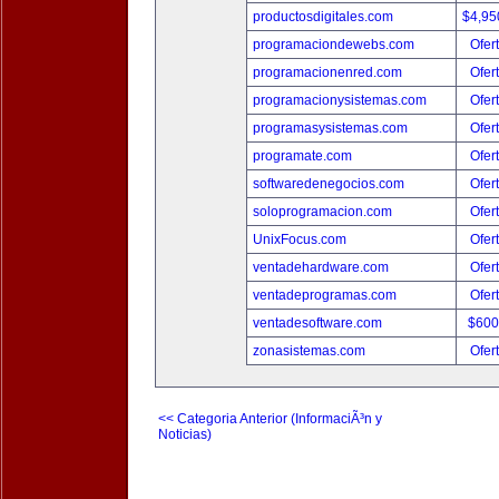
productosdigitales.com
$4,95
programaciondewebs.com
Ofer
programacionenred.com
Ofer
programacionysistemas.com
Ofer
programasysistemas.com
Ofer
programate.com
Ofer
softwaredenegocios.com
Ofer
soloprogramacion.com
Ofer
UnixFocus.com
Ofer
ventadehardware.com
Ofer
ventadeprogramas.com
Ofer
ventadesoftware.com
$600
zonasistemas.com
Ofer
<< Categoria Anterior (InformaciÃ³n y
Noticias)