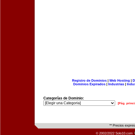
Registro de Dominios
|
Web Hosting
|
D
Dominios Expirados
|
Industrias
|
Indu
Categorías de Dominio:
[Pág. princi
** Precios expre
© 2002/2022 Solo10.com