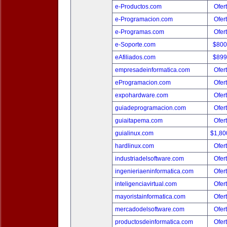
e-Productos.com
Ofer
e-Programacion.com
Ofer
e-Programas.com
Ofer
e-Soporte.com
$800
eAfiliados.com
$899
empresadeinformatica.com
Ofer
eProgramacion.com
Ofer
expohardware.com
Ofer
guiadeprogramacion.com
Ofer
guiaitapema.com
Ofer
guialinux.com
$1,80
hardlinux.com
Ofer
industriadelsoftware.com
Ofer
ingenieriaeninformatica.com
Ofer
inteligenciavirtual.com
Ofer
mayoristainformatica.com
Ofer
mercadodelsoftware.com
Ofer
productosdeinformatica.com
Ofer