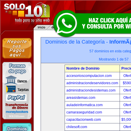
Dominios de la Categoría -
InformÃ¡
57 dominios en esta categ
Mostrando 1 de 57
Nombre de Dominio
Preci
accesorioscomputacion.com
Ofer
administraciondeservidores.com
$590
administraciondesistemas.com
Ofer
areasistemas.com
Ofer
auladeinformatica.com
Ofer
camaraseguridad.com
Ofer
capacitacionweb.com
$5,00
chilesoft.com
Ofer