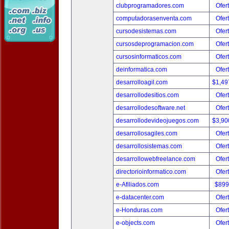
clubprogramadores.com
Ofer
computadorasenventa.com
Ofer
cursodesistemas.com
Ofer
cursosdeprogramacion.com
Ofer
cursosinformaticos.com
Ofer
deinformatica.com
Ofer
desarrolloagil.com
$1,49
desarrollodesitios.com
Ofer
desarrollodesoftware.net
Ofer
desarrollodevideojuegos.com
$3,90
desarrollosagiles.com
Ofer
desarrollosistemas.com
Ofer
desarrollowebfreelance.com
Ofer
directorioinformatico.com
Ofer
e-Afiliados.com
$899
e-datacenter.com
Ofer
e-Honduras.com
Ofer
e-objects.com
Ofer