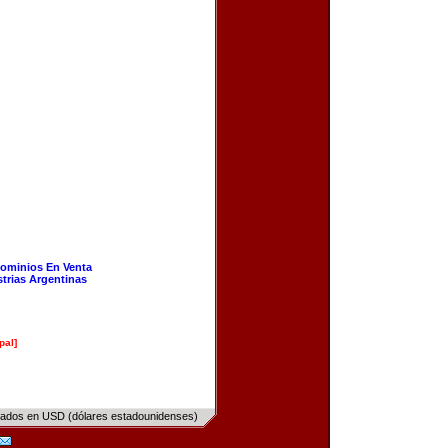
ominios En Venta
strias Argentinas
pal]
sados en USD (dólares estadounidenses)