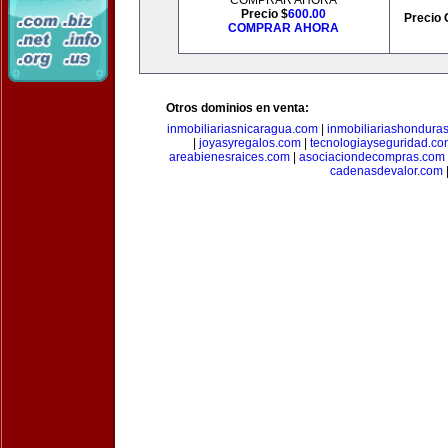
COMPRAR AHORA
Precio $
600.00
Precio 
COMPRAR AHORA
Otros dominios en venta:
inmobiliariasnicaragua.com
|
inmobiliariashondura
|
joyasyregalos.com
|
tecnologiayseguridad.co
areabienesraices.com
|
asociaciondecompras.com
cadenasdevalor.com