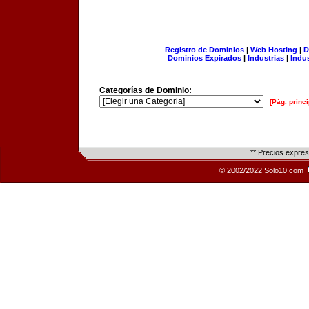
Registro de Dominios
|
Web Hosting
|
D
Dominios Expirados
|
Industrias
|
Indu
Categorías de Dominio:
[Pág. princi
** Precios expre
© 2002/2022 Solo10.com