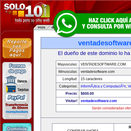
ventadesoftwar
El dueño de este dominio lo ha
Mayusculas:
VENTADESOFTWARE.COM
Minusculas:
ventadesoftware.com
Longitud:
15 caracteres
Categorias:
InformÃ¡tica y ComputaciÃ³n
,
V
Precio:
$600.00
Visitar!
ventadesoftware.com
Serán consideradas ofer
R