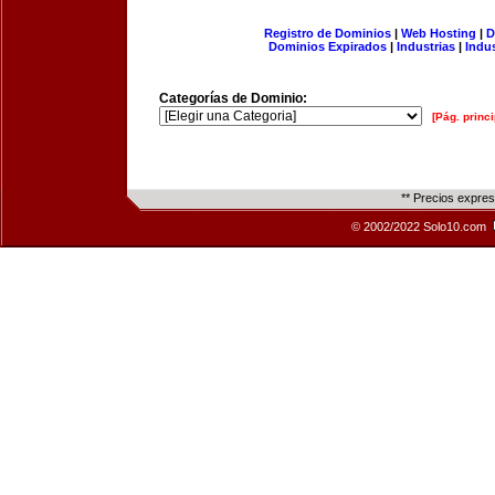
Registro de Dominios
|
Web Hosting
|
D
Dominios Expirados
|
Industrias
|
Indu
Categorías de Dominio:
[Pág. princi
** Precios expre
© 2002/2022 Solo10.com