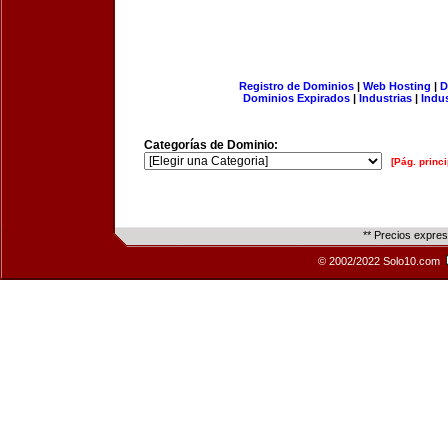
Registro de Dominios
|
Web Hosting
|
D
Dominios Expirados
|
Industrias
|
Indu
Categorías de Dominio:
[Pág. princi
** Precios expre
© 2002/2022 Solo10.com