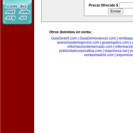
Precio Ofrecido $
Otros dominios en venta:
GuiaGesell.com
|
GuiaDeHonduras.com
|
ventasp
asesoriasdenegocios.com
|
guiaregalos.com
|
informaciondemercado.com
|
informaci
publicidadcorporativa.com
|
mayonesa.net
|
p
ventasmadrid.com
|
expomund