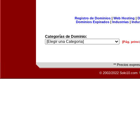
Registro de Dominios
|
Web Hosting
|
D
Dominios Expirados
|
Industrias
|
Indu
Categorías de Dominio:
[Pág. princi
** Precios expre
© 2002/2022 Solo10.com