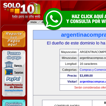
argentinacompr
El dueño de este dominio lo ha
Mayusculas:
ARGENTINACOMP
Minusculas:
argentinacompras.
Longitud:
16 caracteres
Categorias:
Compras y Comercio
Precio:
$3,499.00
Visitar!
argentinacompras
Serán consideradas ofer
R