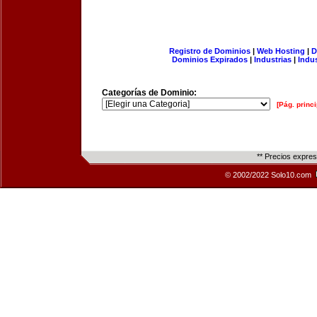
Registro de Dominios
|
Web Hosting
|
D
Dominios Expirados
|
Industrias
|
Indu
Categorías de Dominio:
[Pág. princi
** Precios expre
© 2002/2022 Solo10.com