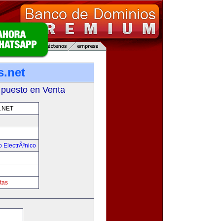
.net
 puesto en Venta
.NET
 ElectrÃ³nico
!
tas