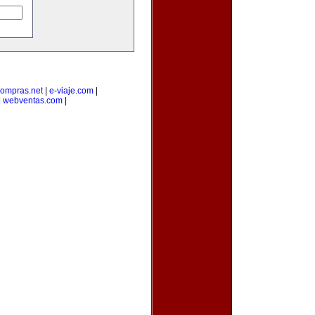
ompras.net
|
e-viaje.com
|
|
webventas.com
|