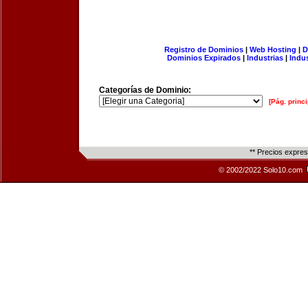
Registro de Dominios
|
Web Hosting
|
D
Dominios Expirados
|
Industrias
|
Indu
Categorías de Dominio:
[Pág. princi
** Precios expre
© 2002/2022 Solo10.com