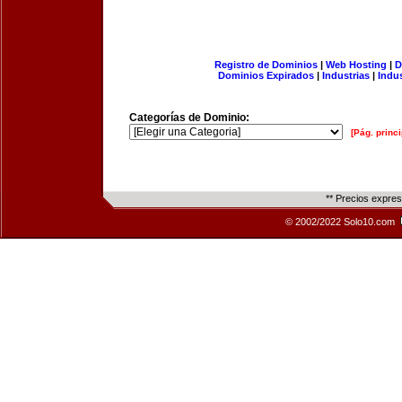
Registro de Dominios
|
Web Hosting
|
D
Dominios Expirados
|
Industrias
|
Indu
Categorías de Dominio:
[Pág. princi
** Precios expre
© 2002/2022 Solo10.com