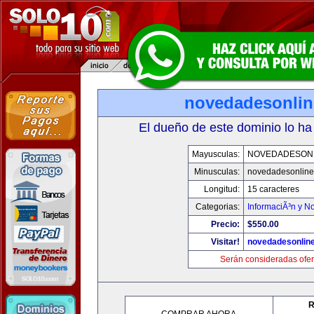
novedadesonli
El dueño de este dominio lo ha
Mayusculas:
NOVEDADESON
Minusculas:
novedadesonlin
Longitud:
15 caracteres
Categorias:
InformaciÃ³n y No
Precio:
$550.00
Visitar!
novedadesonlin
Serán consideradas ofer
R