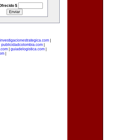
Ofrecido $
investigacionestrategica.com
|
|
publicidadcolombia.com
|
.com
|
guiadelogistica.com
|
com
|