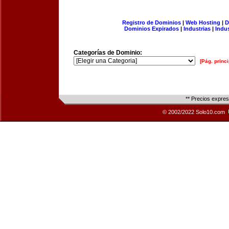
Registro de Dominios
|
Web Hosting
|
D
Dominios Expirados
|
Industrias
|
Indu
Categorías de Dominio:
[Pág. princi
** Precios expre
© 2002/2022 Solo10.com