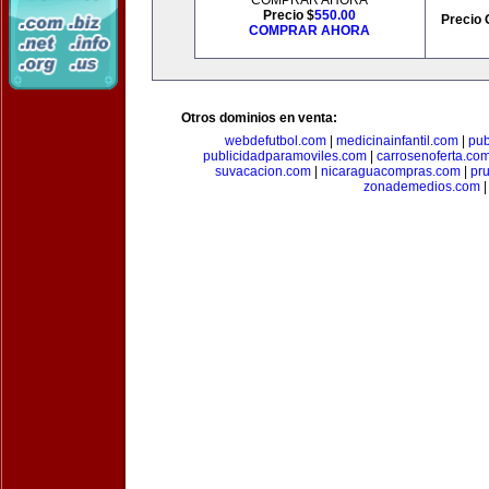
COMPRAR AHORA
Precio $
550.00
Precio 
COMPRAR AHORA
Otros dominios en venta:
webdefutbol.com
|
medicinainfantil.com
|
pub
publicidadparamoviles.com
|
carrosenoferta.co
suvacacion.com
|
nicaraguacompras.com
|
pr
zonademedios.com
|