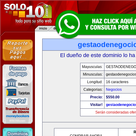
gestaodenegoci
El dueño de este dominio lo ha
Mayusculas:
GESTAODENEGO
Minusculas:
gestaodenegocio
Longitud:
16 caracteres
Categorias:
Negocios
Precio:
$550.00
Visitar!
gestaodenegoci
Serán consideradas ofer
R