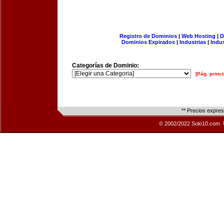
Registro de Dominios
|
Web Hosting
|
D
Dominios Expirados
|
Industrias
|
Indu
Categorías de Dominio:
[Pág. princi
** Precios expre
© 2002/2022 Solo10.com