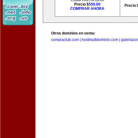
COMPRAR AHORA
Precio $
550.00
Precio 
COMPRAR AHORA
Otros dominios en venta:
compraclub.com
|
hostmultidominio.com
|
galeriac