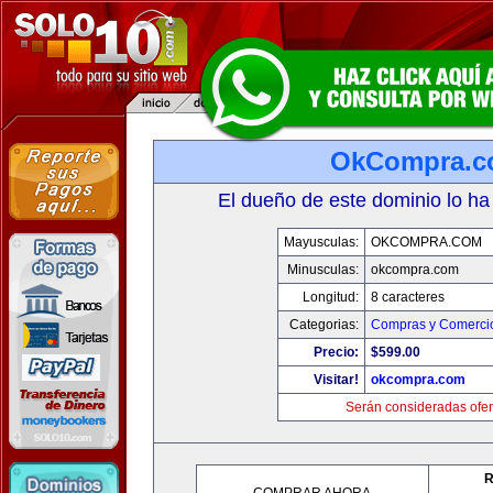
OkCompra.
El dueño de este dominio lo ha
Mayusculas:
OKCOMPRA.COM
Minusculas:
okcompra.com
Longitud:
8 caracteres
Categorias:
Compras y Comercio
Precio:
$599.00
Visitar!
okcompra.com
Serán consideradas ofer
R