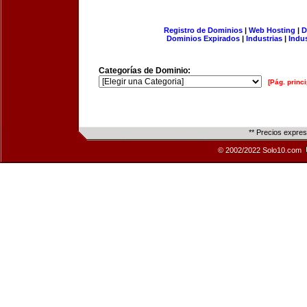
Registro de Dominios
|
Web Hosting
|
D
Dominios Expirados
|
Industrias
|
Indu
Categorías de Dominio:
[Pág. princi
** Precios expre
© 2002/2022 Solo10.com