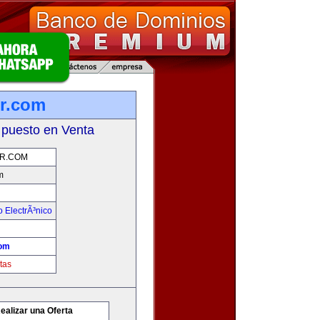
r.com
 puesto en Venta
R.COM
m
 ElectrÃ³nico
om
tas
ealizar una Oferta