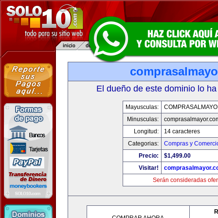
comprasalmayo
El dueño de este dominio lo ha
Mayusculas:
COMPRASALMAYO
Minusculas:
comprasalmayor.co
Longitud:
14 caracteres
Categorias:
Compras y Comercio
Precio:
$1,499.00
Visitar!
comprasalmayor.c
Serán consideradas ofer
R