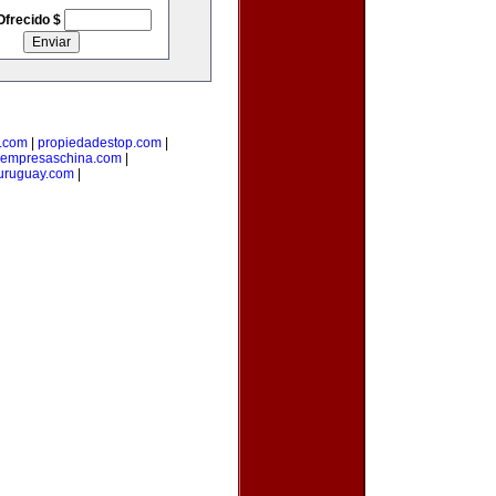
Ofrecido $
.com
|
propiedadestop.com
|
empresaschina.com
|
uruguay.com
|